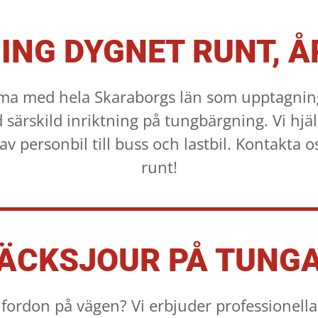
ING DYGNET RUNT, Å
rma med hela Skaraborgs län som upptagning
särskild inriktning på tungbärgning. Vi hjä
v personbil till buss och lastbil. Kontakta o
runt!
DÄCKSJOUR PÅ TUNG
fordon på vägen? Vi erbjuder professionell