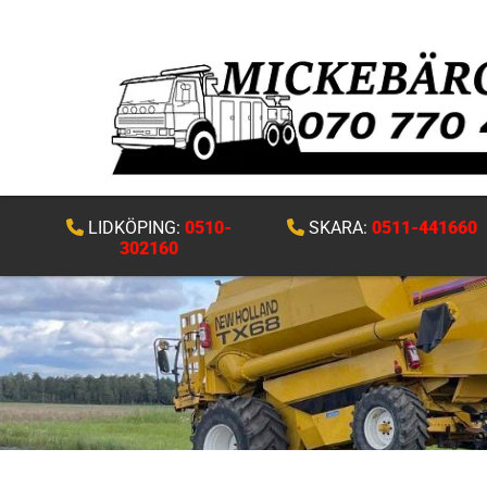
LIDKÖPING:
0510-
SKARA:
0511-441660


302160