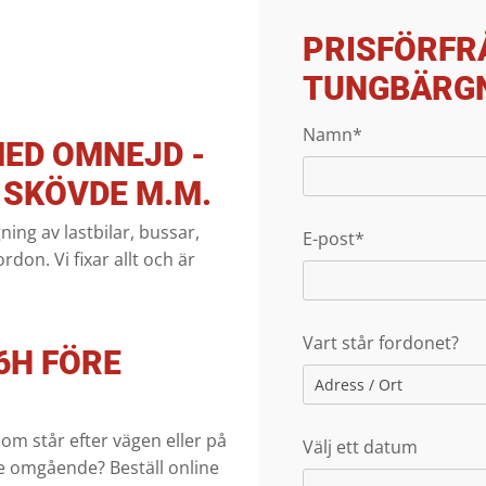
PRISFÖRFR
TUNGBÄRG
Namn*
ED OMNEJD -
 SKÖVDE M.M.
ng av lastbilar, bussar,
E-post*
don. Vi fixar allt och är
Vart står fordonet?
6H FÖRE
om står efter vägen eller på
Välj ett datum
e omgående? Beställ online