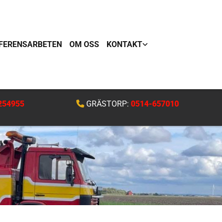
FERENSARBETEN
OM OSS
KONTAKT
254955
GRÄSTORP:
0514-657010
