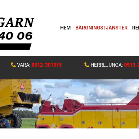
HEM
BÄRGNINGSTJÄNSTER
RE
VARA:
0512-301515
HERRLJUNGA:
0513-

